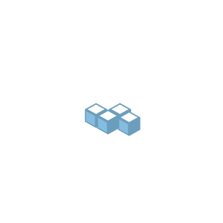
Drahtmäuse, Flechtdraht
Fabrikationsringe
weich geglühte und verzinkt
Abmessungen
mehr Details